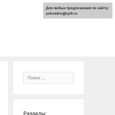
Для любых предложений по сайту:
yokvadro@cp9.ru
Поиск:
Разделы: