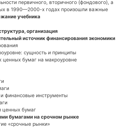
ьности первичного, вторичного (фондового), а
рых в 1990—2000-х годах произошли важные
жание учебника
структура, организация
ительный источник финансирования экономики
рования
роуровне: сущность и принципы
к ценных бумаг на макроуровне
ги
маги
 и финансовые инструменты
аги
и ценных бумаг
ми бумагами на срочном рынке
тие «срочные рынки»