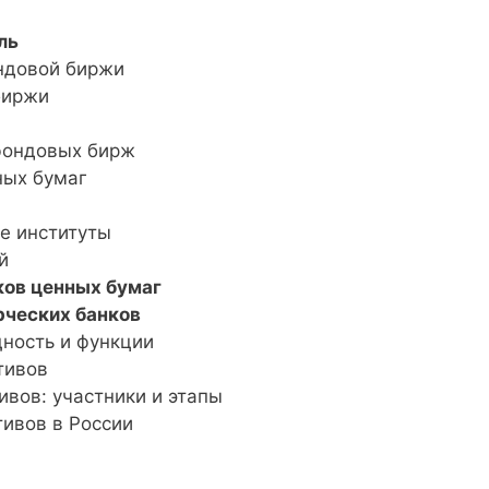
ль
ондовой биржи
биржи
 фондовых бирж
ных бумаг
ые институты
й
ков ценных бумаг
рческих банков
щность и функции
тивов
ивов: участники и этапы
тивов в России