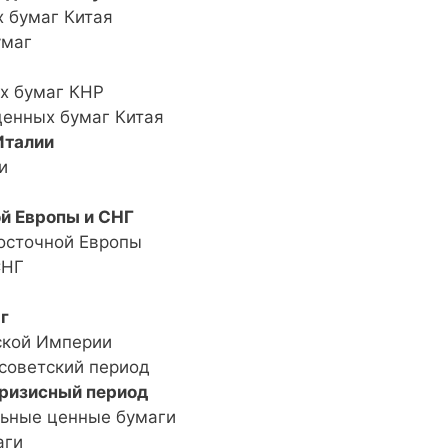
х бумаг Китая
умаг
ых бумаг КНР
ценных бумаг Китая
Италии
и
й Европы и СНГ
Восточной Европы
СНГ
г
йской Империи
 советский период
кризисный период
альные ценные бумаги
аги