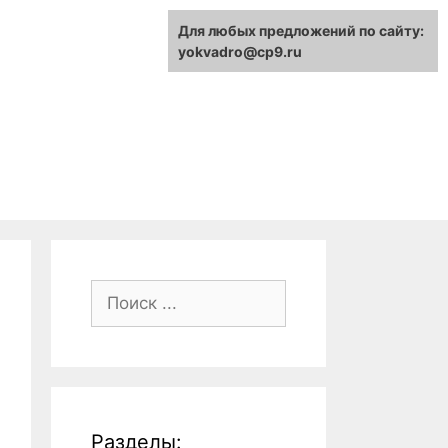
Для любых предложений по сайту:
yokvadro@cp9.ru
Поиск:
Разделы: