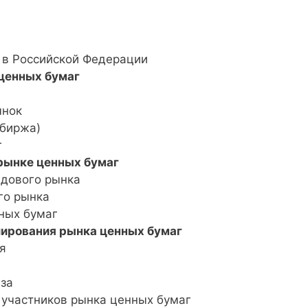
 в Российской Федерации
ценных бумаг
ынок
 биржа)
г
рынке ценных бумаг
ндового рынка
го рынка
ных бумаг
лирования рынка ценных бумаг
я
аза
и участников рынка ценных бумаг