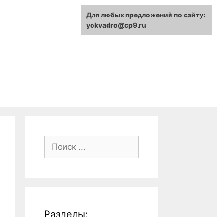
Для любых предложений по сайту:
yokvadro@cp9.ru
Поиск:
Разделы: