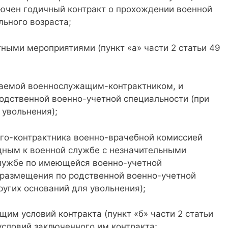
ключен годичный контракт о прохождении военной
ьного возраста;
ными мероприятиями (пункт «а» части 2 статьи 49
маемой военнослужащим-контрактником, и
одственной военно-учетной специальности (при
 увольнения);
го-контрактника военно-врачебной комиссией
дным к военной службе с незначительными
службе по имеющейся военно-учетной
 размещения по родственной военно-учетной
ругих оснований для увольнения);
им условий контракта (пункт «б» части 2 статьи
словий заключенного им контракта;