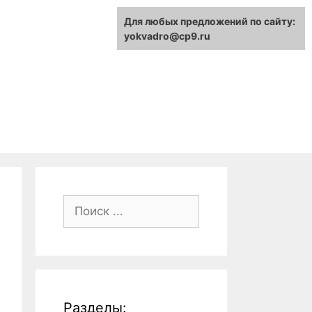
Для любых предложений по сайту:
yokvadro@cp9.ru
Поиск:
Разделы: