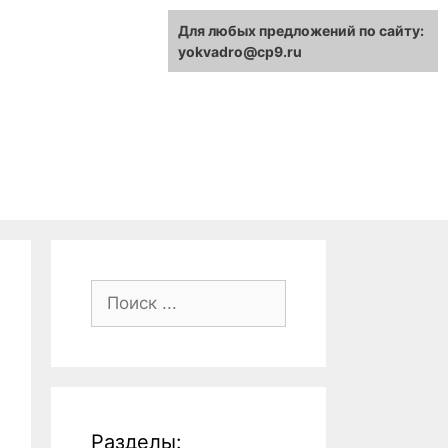
Для любых предложений по сайту:
yokvadro@cp9.ru
Поиск:
Разделы: