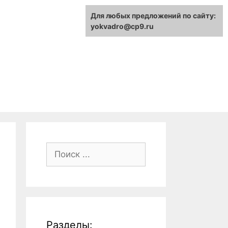
Для любых предложений по сайту:
yokvadro@cp9.ru
Поиск:
Разделы: